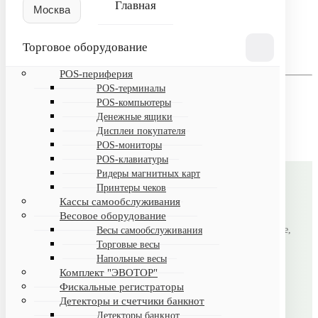
Главная
Пароль
Торговое оборудование
Запомнить меня на этом компьютере
POS-периферия
Забыли свой пароль?
POS-терминалы
Если вы впервые на сайте, заполните, пожалуйста,
POS-компьютеры
регистрационную форму.
Денежные ящики
Зарегистрироваться
Дисплеи покупателя
POS-мониторы
POS-клавиатуры
Ридеры магнитных карт
Принтеры чеков
B2CMSK
Кассы самообслуживания
Весовое оборудование
Автоматизация магазинов под ключ: торговое оборудование,
Весы самообслуживания
Торговые весы
лицензионное ПО, настройка и поддержка.
Напольные весы
Комплект "ЭВОТОР"
Фискальные регистраторы
Детекторы и счетчики банкнот
Детекторы банкнот