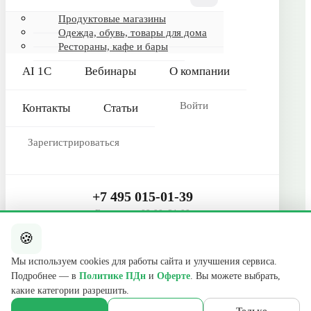
Гарантия и сервис
Продуктовые магазины
Одежда, обувь, товары для дома
Реквизиты
Рестораны, кафе и бары
О компании
AI 1С
Вебинары
О компании
Сертификаты
Контакты
Войти
Контакты
Статьи
КОНТАКТЫ
Зарегистрироваться
+7 495 015-01-39
📞
ежедневно 09:00–21:00
info@b2cmsk.ru
+7 495 015-01-39
✉️
Ежедневно 09:00–21:00
МО, Люберцы, ул. Красная, д. 4
📍
🍪
Telegram
E-mail
Мы используем cookies для работы сайта и улучшения сервиса.
Подробнее — в
Политике ПДн
и
Оферте
. Вы можете выбрать,
© 2017–2026 ООО «В2С УПР» · ИНН 5027255140 · ОГРН
какие категории разрешить.
1175027020046 · КПП 502701001
140000, Московская обл., г. Люберцы, ул. Красная, д. 4, эт. 2, ком. 12