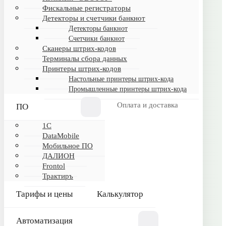
Фискальные регистраторы
Детекторы и счетчики банкнот
Детекторы банкнот
ИНФОРМАЦИЯ
Счетчики банкнот
Сканеры штрих-кодов
Обртная связь
Терминалы сбора данных
Принтеры штрих-кодов
Настольные принтеры штрих-кода
КАТАЛОГ
Промышленные принтеры штрих-кода
Программное обеспечение
Оплата и доставка
ПО
Торговое оборудование
1C
Frontol
DataMobile
ДАЛИОН
Мобильное ПО
ДАЛИОН
1С
Frontol
Калькулятор
Трактиръ
Тарифы и цены
Калькулятор
ПОКУПАТЕЛЯМ
Автоматизация
Оплата и доставка