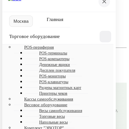
Пожалуйста, авторизуйтесь
Логин
Главная
Пароль
Торговое оборудование
Запомнить меня на этом компьютере
POS-периферия
Забыли свой пароль?
POS-терминалы
Если вы впервые на сайте, заполните, пожалуйста,
POS-компьютеры
регистрационную форму.
Денежные ящики
Зарегистрироваться
Дисплеи покупателя
POS-мониторы
POS-клавиатуры
Ридеры магнитных карт
Принтеры чеков
B2CMSK
Кассы самообслуживания
Весовое оборудование
Автоматизация магазинов под ключ: торговое оборудование,
Весы самообслуживания
Торговые весы
лицензионное ПО, настройка и поддержка.
Напольные весы
Комплект "ЭВОТОР"