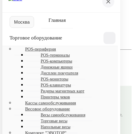
Пожалуйста, авторизуйтесь
Логин
Главная
Пароль
Торговое оборудование
Запомнить меня на этом компьютере
POS-периферия
Забыли свой пароль?
POS-терминалы
Если вы впервые на сайте, заполните, пожалуйста,
POS-компьютеры
регистрационную форму.
Денежные ящики
Зарегистрироваться
Дисплеи покупателя
POS-мониторы
POS-клавиатуры
Ридеры магнитных карт
Принтеры чеков
B2CMSK
Кассы самообслуживания
Весовое оборудование
Автоматизация магазинов под ключ: торговое оборудование,
Весы самообслуживания
Торговые весы
лицензионное ПО, настройка и поддержка.
Напольные весы
Комплект "ЭВОТОР"