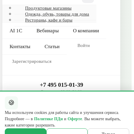
Гарантия и сервис
Продуктовые магазины
Одежда, обувь, товары для дома
Реквизиты
Рестораны, кафе и бары
О компании
AI 1С
Вебинары
О компании
Сертификаты
Контакты
Войти
Контакты
Статьи
КОНТАКТЫ
Зарегистрироваться
+7 495 015-01-39
📞
ежедневно 09:00–21:00
info@b2cmsk.ru
+7 495 015-01-39
✉️
Ежедневно 09:00–21:00
МО, Люберцы, ул. Красная, д. 4
📍
🍪
Telegram
E-mail
Мы используем cookies для работы сайта и улучшения сервиса.
Подробнее — в
Политике ПДн
и
Оферте
. Вы можете выбрать,
© 2017–2026 ООО «В2С УПР» · ИНН 5027255140 · ОГРН
какие категории разрешить.
1175027020046 · КПП 502701001
140000, Московская обл., г. Люберцы, ул. Красная, д. 4, эт. 2, ком. 12