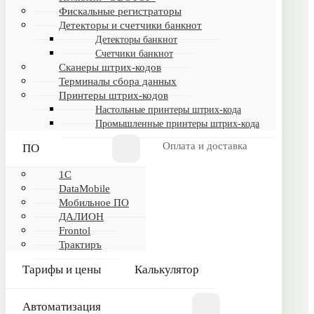
Фискальные регистраторы
Детекторы и счетчики банкнот
Детекторы банкнот
ИНФОРМАЦИЯ
Счетчики банкнот
Сканеры штрих-кодов
Обртная связь
Терминалы сбора данных
Принтеры штрих-кодов
Настольные принтеры штрих-кода
КАТАЛОГ
Промышленные принтеры штрих-кода
Программное обеспечение
Оплата и доставка
ПО
Торговое оборудование
1C
Frontol
DataMobile
ДАЛИОН
Мобильное ПО
ДАЛИОН
1С
Frontol
Калькулятор
Трактиръ
Тарифы и цены
Калькулятор
ПОКУПАТЕЛЯМ
Автоматизация
Оплата и доставка