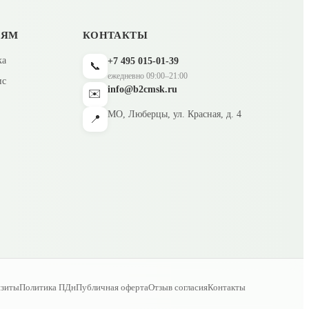
ЛЯМ
КОНТАКТЫ
ка
+7 495 015-01-39
📞
ежедневно 09:00–21:00
ис
info@b2cmsk.ru
✉️
МО, Люберцы, ул. Красная, д. 4
📍
изиты
Политика ПДн
Публичная оферта
Отзыв согласия
Контакты