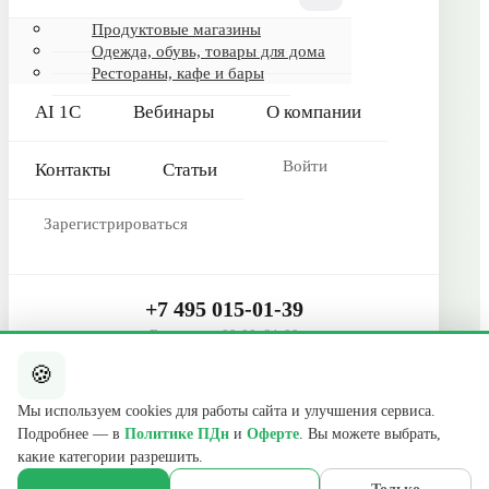
Гарантия и сервис
Продуктовые магазины
Одежда, обувь, товары для дома
Реквизиты
Рестораны, кафе и бары
О компании
AI 1С
Вебинары
О компании
Сертификаты
Контакты
Войти
Контакты
Статьи
КОНТАКТЫ
Зарегистрироваться
+7 495 015-01-39
📞
ежедневно 09:00–21:00
info@b2cmsk.ru
+7 495 015-01-39
✉️
Ежедневно 09:00–21:00
МО, Люберцы, ул. Красная, д. 4
📍
🍪
Telegram
E-mail
Мы используем cookies для работы сайта и улучшения сервиса.
Подробнее — в
Политике ПДн
и
Оферте
. Вы можете выбрать,
© 2017–2026 ООО «В2С УПР» · ИНН 5027255140 · ОГРН
какие категории разрешить.
1175027020046 · КПП 502701001
140000, Московская обл., г. Люберцы, ул. Красная, д. 4, эт. 2, ком. 12