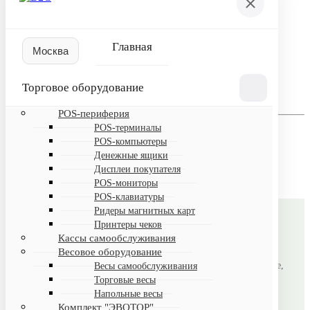
Пожалуйста, авторизуйтесь
Логин
Главная
Пароль
Торговое оборудование
Запомнить меня на этом компьютере
POS-периферия
Забыли свой пароль?
POS-терминалы
Если вы впервые на сайте, заполните, пожалуйста,
POS-компьютеры
регистрационную форму.
Денежные ящики
Зарегистрироваться
Дисплеи покупателя
POS-мониторы
POS-клавиатуры
Ридеры магнитных карт
Принтеры чеков
B2CMSK
Кассы самообслуживания
Весовое оборудование
Автоматизация магазинов под ключ: торговое оборудование,
Весы самообслуживания
Торговые весы
лицензионное ПО, настройка и поддержка.
Напольные весы
Комплект "ЭВОТОР"