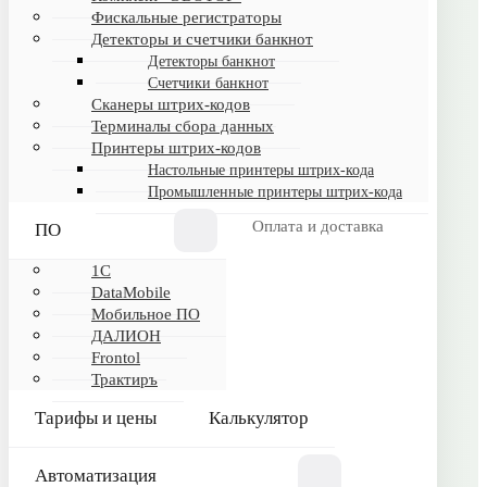
Фискальные регистраторы
Детекторы и счетчики банкнот
Детекторы банкнот
ИНФОРМАЦИЯ
Счетчики банкнот
Сканеры штрих-кодов
Обртная связь
Терминалы сбора данных
Принтеры штрих-кодов
Настольные принтеры штрих-кода
КАТАЛОГ
Промышленные принтеры штрих-кода
Программное обеспечение
Оплата и доставка
ПО
Торговое оборудование
1C
Frontol
DataMobile
ДАЛИОН
Мобильное ПО
ДАЛИОН
1С
Frontol
Калькулятор
Трактиръ
Тарифы и цены
Калькулятор
ПОКУПАТЕЛЯМ
Автоматизация
Оплата и доставка