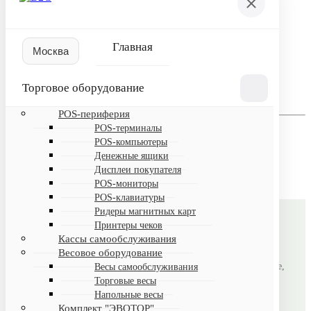
Пожалуйста, авторизуйтесь
Логин
Главная
Пароль
Торговое оборудование
Запомнить меня на этом компьютере
POS-периферия
Забыли свой пароль?
POS-терминалы
Если вы впервые на сайте, заполните, пожалуйста,
POS-компьютеры
регистрационную форму.
Денежные ящики
Зарегистрироваться
Дисплеи покупателя
POS-мониторы
POS-клавиатуры
Ридеры магнитных карт
Принтеры чеков
B2CMSK
Кассы самообслуживания
Весовое оборудование
Автоматизация магазинов под ключ: торговое оборудование,
Весы самообслуживания
Торговые весы
лицензионное ПО, настройка и поддержка.
Напольные весы
Комплект "ЭВОТОР"