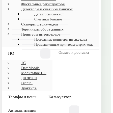
Фискальные регистраторы
Детекторы и счетчики банкнот
Детекторы банкнот
ИНФОРМАЦИЯ
Счетчики банкнот
Сканеры штрих-кодов
Обртная связь
Терминалы сбора данных
Принтеры штрих-кодов
Настольные принтеры штрих-кода
КАТАЛОГ
Промышленные принтеры штрих-кода
Программное обеспечение
Оплата и доставка
ПО
Торговое оборудование
1C
Frontol
DataMobile
ДАЛИОН
Мобильное ПО
ДАЛИОН
1С
Frontol
Калькулятор
Трактиръ
Тарифы и цены
Калькулятор
ПОКУПАТЕЛЯМ
Автоматизация
Оплата и доставка