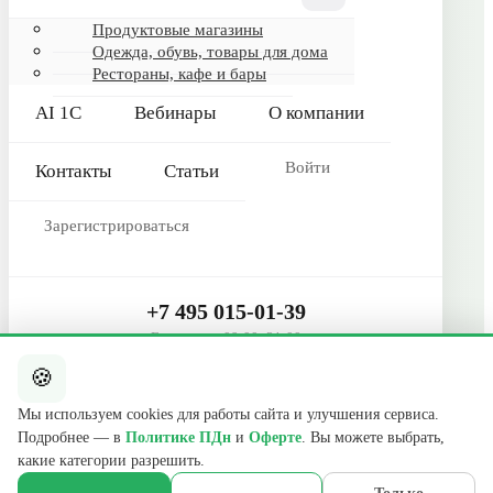
Гарантия и сервис
Продуктовые магазины
Одежда, обувь, товары для дома
Реквизиты
Рестораны, кафе и бары
О компании
AI 1С
Вебинары
О компании
Сертификаты
Контакты
Войти
Контакты
Статьи
КОНТАКТЫ
Зарегистрироваться
+7 495 015-01-39
📞
ежедневно 09:00–21:00
info@b2cmsk.ru
+7 495 015-01-39
✉️
Ежедневно 09:00–21:00
МО, Люберцы, ул. Красная, д. 4
📍
🍪
Telegram
E-mail
Мы используем cookies для работы сайта и улучшения сервиса.
Подробнее — в
Политике ПДн
и
Оферте
. Вы можете выбрать,
© 2017–2026 ООО «В2С УПР» · ИНН 5027255140 · ОГРН
какие категории разрешить.
1175027020046 · КПП 502701001
140000, Московская обл., г. Люберцы, ул. Красная, д. 4, эт. 2, ком. 12