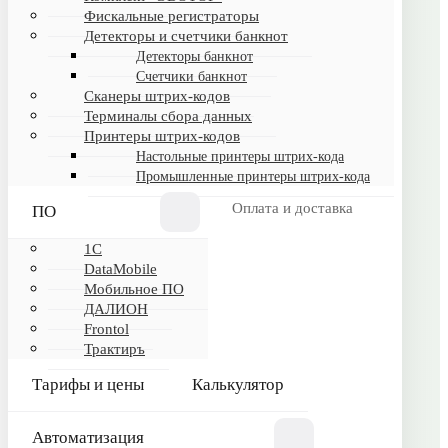
Фискальные регистраторы
Детекторы и счетчики банкнот
Детекторы банкнот
ИНФОРМАЦИЯ
Счетчики банкнот
Сканеры штрих-кодов
Обртная связь
Терминалы сбора данных
Принтеры штрих-кодов
Настольные принтеры штрих-кода
КАТАЛОГ
Промышленные принтеры штрих-кода
Программное обеспечение
Оплата и доставка
ПО
Торговое оборудование
1C
Frontol
DataMobile
ДАЛИОН
Мобильное ПО
ДАЛИОН
1С
Frontol
Калькулятор
Трактиръ
Тарифы и цены
Калькулятор
ПОКУПАТЕЛЯМ
Автоматизация
Оплата и доставка