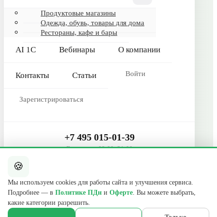
Гарантия и сервис
Продуктовые магазины
Одежда, обувь, товары для дома
Реквизиты
Рестораны, кафе и бары
О компании
AI 1С
Вебинары
О компании
Сертификаты
Контакты
Войти
Контакты
Статьи
КОНТАКТЫ
Зарегистрироваться
+7 495 015-01-39
📞
ежедневно 09:00–21:00
info@b2cmsk.ru
+7 495 015-01-39
✉️
Ежедневно 09:00–21:00
МО, Люберцы, ул. Красная, д. 4
📍
🍪
Telegram
E-mail
Мы используем cookies для работы сайта и улучшения сервиса.
Подробнее — в
Политике ПДн
и
Оферте
. Вы можете выбрать,
© 2017–2026 ООО «В2С УПР» · ИНН 5027255140 · ОГРН
какие категории разрешить.
1175027020046 · КПП 502701001
140000, Московская обл., г. Люберцы, ул. Красная, д. 4, эт. 2, ком. 12