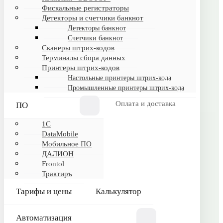
Фискальные регистраторы
Детекторы и счетчики банкнот
Детекторы банкнот
ИНФОРМАЦИЯ
Счетчики банкнот
Сканеры штрих-кодов
Обртная связь
Терминалы сбора данных
Принтеры штрих-кодов
Настольные принтеры штрих-кода
КАТАЛОГ
Промышленные принтеры штрих-кода
Программное обеспечение
Оплата и доставка
ПО
Торговое оборудование
1C
Frontol
DataMobile
ДАЛИОН
Мобильное ПО
ДАЛИОН
1С
Frontol
Калькулятор
Трактиръ
Тарифы и цены
Калькулятор
ПОКУПАТЕЛЯМ
Автоматизация
Оплата и доставка