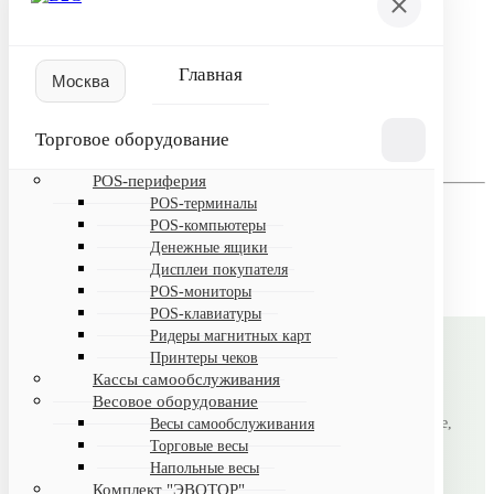
Пожалуйста, авторизуйтесь
Логин
Главная
Пароль
Торговое оборудование
Запомнить меня на этом компьютере
POS-периферия
Забыли свой пароль?
POS-терминалы
Если вы впервые на сайте, заполните, пожалуйста,
POS-компьютеры
регистрационную форму.
Денежные ящики
Зарегистрироваться
Дисплеи покупателя
POS-мониторы
POS-клавиатуры
Ридеры магнитных карт
Принтеры чеков
B2CMSK
Кассы самообслуживания
Весовое оборудование
Автоматизация магазинов под ключ: торговое оборудование,
Весы самообслуживания
Торговые весы
лицензионное ПО, настройка и поддержка.
Напольные весы
Комплект "ЭВОТОР"