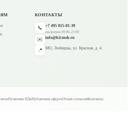
ЛЯМ
КОНТАКТЫ
ка
+7 495 015-01-39
📞
ежедневно 09:00–21:00
ис
info@b2cmsk.ru
✉️
МО, Люберцы, ул. Красная, д. 4
📍
изиты
Политика ПДн
Публичная оферта
Отзыв согласия
Контакты